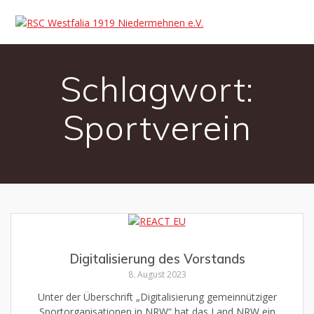
Skip
to
content
Schlagwort:
Sportverein
Digitalisierung des Vorstands
8. August 2023
Unter der Überschrift „Digitalisierung gemeinnütziger
Sportorganisationen in NRW“ hat das Land NRW ein