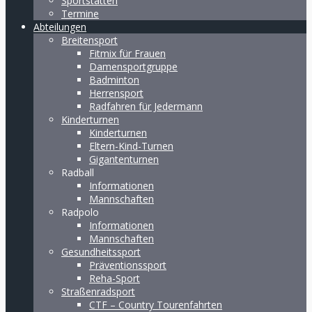
Sportstätten
Termine
Abteilungen
Breitensport
Fitmix für Frauen
Damensportgruppe
Badminton
Herrensport
Radfahren für Jedermann
Kinderturnen
Kinderturnen
Eltern-Kind-Turnen
Gigantenturnen
Radball
Informationen
Mannschaften
Radpolo
Informationen
Mannschaften
Gesundheitssport
Präventionssport
Reha-Sport
Straßenradsport
CTF – Country Tourenfahrten