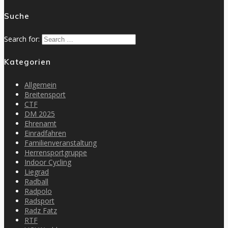
Suche
Search for:
Kategorien
Allgemein
Breitensport
CTF
DM 2025
Ehrenamt
Einradfahren
Familienveranstaltung
Herrensportgruppe
Indoor Cycling
Liegrad
Radball
Radpolo
Radsport
Radz Fatz
RTF