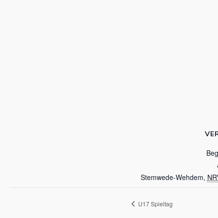
VE
Beg
Stemwede-Wehdem
,
NR
U17 Spieltag