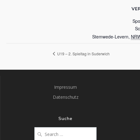
VE
Spo
Sc
Stemwede-Levern
,
NR
U19 – 2. Spieltag in Suderwich
Impressum
Datenschutz
Suche