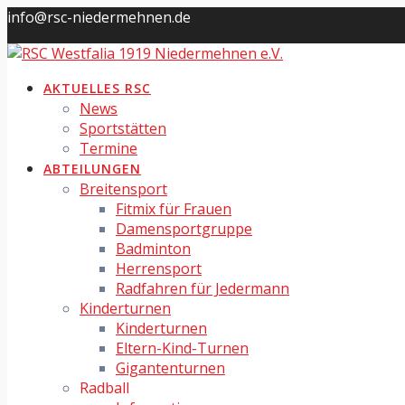
Skip
info@rsc-niedermehnen.de
to
content
AKTUELLES RSC
News
Sportstätten
Termine
ABTEILUNGEN
Breitensport
Fitmix für Frauen
Damensportgruppe
Badminton
Herrensport
Radfahren für Jedermann
Kinderturnen
Kinderturnen
Eltern-Kind-Turnen
Gigantenturnen
Radball