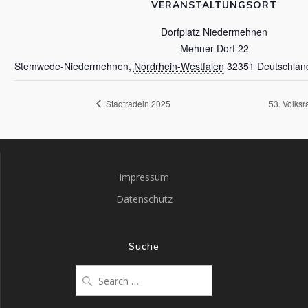
VERANSTALTUNGSORT
Dorfplatz Niedermehnen
Mehner Dorf 22
Stemwede-Niedermehnen
,
Nordrhein-Westfalen
32351
Deutschlan
Stadtradeln 2025
53. Volks
Impressum
Datenschutz
Suche