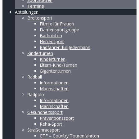
Sportstätten
Termine
Abteilungen
Breitensport
Fitmix für Frauen
Damensportgruppe
Badminton
Herrensport
Radfahren für Jedermann
Kinderturnen
Kinderturnen
Eltern-Kind-Turnen
Gigantenturnen
Radball
Informationen
Mannschaften
Radpolo
Informationen
Mannschaften
Gesundheitssport
Präventionssport
Reha-Sport
Straßenradsport
CTF – Country Tourenfahrten