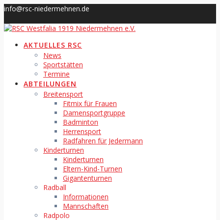
Skip
info@rsc-niedermehnen.de
to
content
AKTUELLES RSC
News
Sportstätten
Termine
ABTEILUNGEN
Breitensport
Fitmix für Frauen
Damensportgruppe
Badminton
Herrensport
Radfahren für Jedermann
Kinderturnen
Kinderturnen
Eltern-Kind-Turnen
Gigantenturnen
Radball
Informationen
Mannschaften
Radpolo