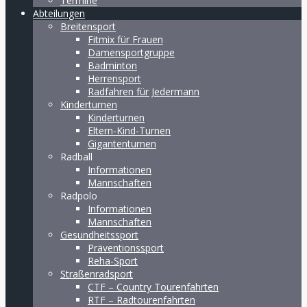
Termine
Abteilungen
Breitensport
Fitmix für Frauen
Damensportgruppe
Badminton
Herrensport
Radfahren für Jedermann
Kinderturnen
Kinderturnen
Eltern-Kind-Turnen
Gigantenturnen
Radball
Informationen
Mannschaften
Radpolo
Informationen
Mannschaften
Gesundheitssport
Präventionssport
Reha-Sport
Straßenradsport
CTF – Country Tourenfahrten
RTF – Radtourenfahrten