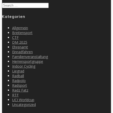
Search
for:
Kategorien
Allgemein
Breitensport
CTF
DM 2025
Ehrenamt
Einradfahren
Familienveranstaltung
Herrensportgruppe
Indoor Cycling
Liegrad
Radball
Radpolo
Radsport
Radz Fatz
RTF
UCI Worldcup
Uncategorized