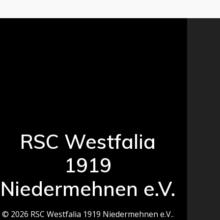
n
t
S
e
n
u
-
c
N
h
a
v
e
i
RSC Westfalia
u
g
1919
n
a
Niedermehnen e.V.
t
d
i
A
© 2026 RSC Westfalia 1919 Niedermehnen e.V..