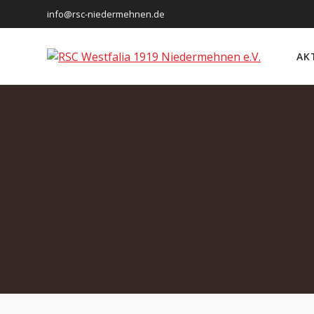
Skip
info@rsc-niedermehnen.de
to
content
AK