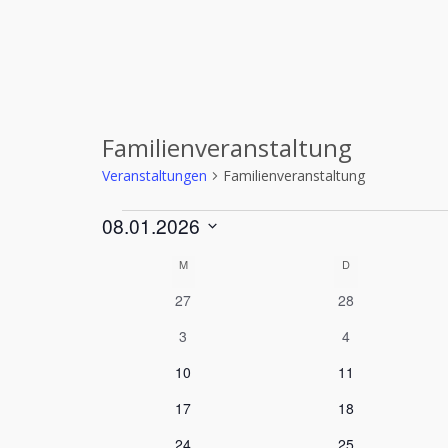
Familienveranstaltung
Veranstaltungen
Familienveranstaltung
Veranstaltungen
08.01.2026
Datum
K
M
MONTAG
D
DIENSTAG
wählen.
0
0
27
28
a
Veranstaltungen
Veranstaltunge
0
0
3
4
Veranstaltungen
Veranstaltung
l
0
0
10
11
Veranstaltungen
Veranstaltunge
0
0
e
17
18
Veranstaltungen
Veranstaltunge
0
0
24
25