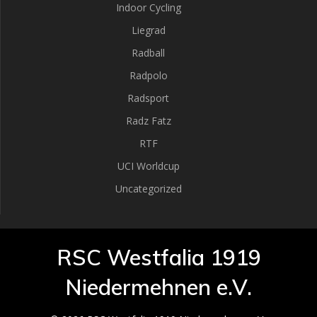
Indoor Cycling
,
Liegrad
N
Radball
Radpolo
a
Radsport
v
Radz Fatz
i
RTF
UCI Worldcup
g
Uncategorized
a
t
RSC Westfalia 1919
i
Niedermehnen e.V.
o