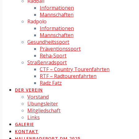
Radball
Informationen
Mannschaften
Radpolo
Informationen
Mannschaften
Gesundheitssport
Präventionssport
Reha-Sport
Straßenradsport
CTF – Country Tourenfahrten
RTF – Radtourenfahrten
Radz Fatz
DER VEREIN
Vorstand
Übungsleiter
Mitgliedschaft
Links
GALERIE
KONTAKT
HALLENRADSPORT DM 2025