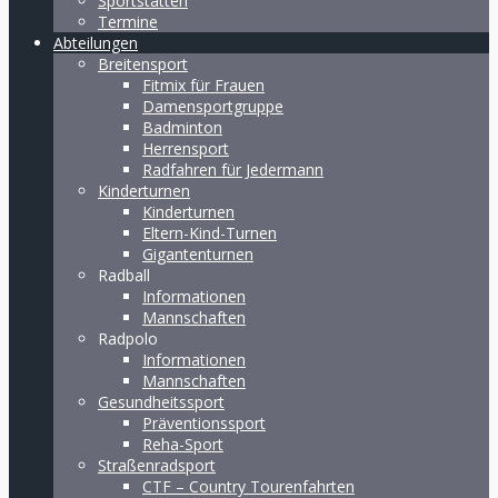
Sportstätten
Termine
Abteilungen
Breitensport
Fitmix für Frauen
Damensportgruppe
Badminton
Herrensport
Radfahren für Jedermann
Kinderturnen
Kinderturnen
Eltern-Kind-Turnen
Gigantenturnen
Radball
Informationen
Mannschaften
Radpolo
Informationen
Mannschaften
Gesundheitssport
Präventionssport
Reha-Sport
Straßenradsport
CTF – Country Tourenfahrten