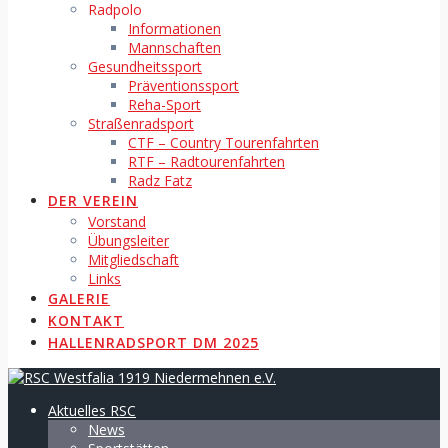
Radpolo
Informationen
Mannschaften
Gesundheitssport
Präventionssport
Reha-Sport
Straßenradsport
CTF – Country Tourenfahrten
RTF – Radtourenfahrten
Radz Fatz
DER VEREIN
Vorstand
Übungsleiter
Mitgliedschaft
Links
GALERIE
KONTAKT
HALLENRADSPORT DM 2025
Aktuelles RSC
News