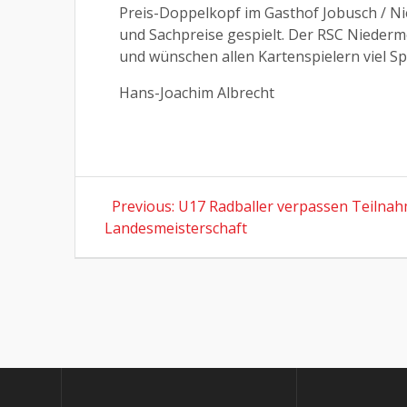
Preis-Doppelkopf im Gasthof Jobusch / Ni
und Sachpreise gespielt. Der RSC Niederm
und wünschen allen Kartenspielern viel S
Hans-Joachim Albrecht
Beitragsnavigation
Previous
Previous:
U17 Radballer verpassen Teilnah
post:
Landesmeisterschaft