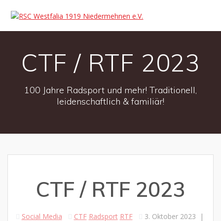
CTF / RTF 2023
100 Jahre Radsport und mehr! Traditionell,
leidenschaftlich & familiär!
CTF / RTF 2023
Social Media
CTF
Radsport
RTF
3. Oktober 2023
|