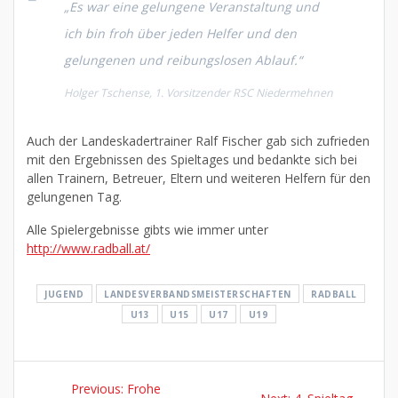
„Es war eine gelungene Veranstaltung und
ich bin froh über jeden Helfer und den
gelungenen und reibungslosen Ablauf.“
Holger Tschense, 1. Vorsitzender RSC Niedermehnen
Auch der Landeskadertrainer Ralf Fischer gab sich zufrieden
mit den Ergebnissen des Spieltages und bedankte sich bei
allen Trainern, Betreuer, Eltern und weiteren Helfern für den
gelungenen Tag.
Alle Spielergebnisse gibts wie immer unter
http://www.radball.at/
JUGEND
LANDESVERBANDSMEISTERSCHAFTEN
RADBALL
U13
U15
U17
U19
Beitragsnavigation
Previous
Previous:
Frohe
Next