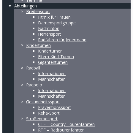
Termine
Abteilungen
Breitensport
Fitmix für Frauen
Damensportgruppe
Badminton
Herrensport
Radfahren für Jedermann
Kinderturnen
Kinderturnen
Eltern-Kind-Turnen
Gigantenturnen
Radball
Informationen
Mannschaften
Radpolo
Informationen
Mannschaften
Gesundheitssport
Präventionssport
Reha-Sport
Straßenradsport
CTF – Country Tourenfahrten
RTF – Radtourenfahrten