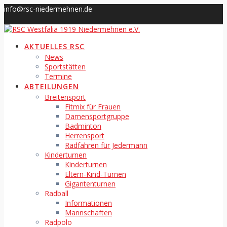
Skip
info@rsc-niedermehnen.de
to
content
AKTUELLES RSC
News
Sportstätten
Termine
ABTEILUNGEN
Breitensport
Fitmix für Frauen
Damensportgruppe
Badminton
Herrensport
Radfahren für Jedermann
Kinderturnen
Kinderturnen
Eltern-Kind-Turnen
Gigantenturnen
Radball
Informationen
Mannschaften
Radpolo