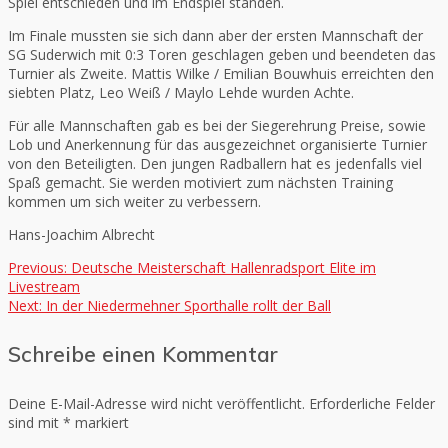
Spiel entschieden und im Endspiel standen.
Im Finale mussten sie sich dann aber der ersten Mannschaft der
SG Suderwich mit 0:3 Toren geschlagen geben und beendeten das
Turnier als Zweite. Mattis Wilke / Emilian Bouwhuis erreichten den
siebten Platz, Leo Weiß / Maylo Lehde wurden Achte.
Für alle Mannschaften gab es bei der Siegerehrung Preise, sowie
Lob und Anerkennung für das ausgezeichnet organisierte Turnier
von den Beteiligten. Den jungen Radballern hat es jedenfalls viel
Spaß gemacht. Sie werden motiviert zum nächsten Training
kommen um sich weiter zu verbessern.
Hans-Joachim Albrecht
Previous
Previous:
Deutsche Meisterschaft Hallenradsport Elite im
Beitragsnavigation
post:
Livestream
Next
Next:
In der Niedermehner Sporthalle rollt der Ball
post:
Schreibe einen Kommentar
Deine E-Mail-Adresse wird nicht veröffentlicht.
Erforderliche Felder
sind mit
*
markiert