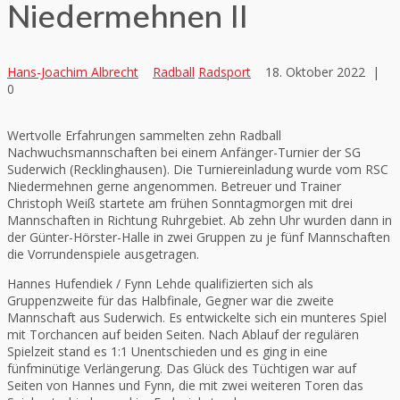
Niedermehnen II
Hans-Joachim Albrecht
Radball
Radsport
18. Oktober 2022
|
0
Wertvolle Erfahrungen sammelten zehn Radball
Nachwuchsmannschaften bei einem Anfänger-Turnier der SG
Suderwich (Recklinghausen). Die Turniereinladung wurde vom RSC
Niedermehnen gerne angenommen. Betreuer und Trainer
Christoph Weiß startete am frühen Sonntagmorgen mit drei
Mannschaften in Richtung Ruhrgebiet. Ab zehn Uhr wurden dann in
der Günter-Hörster-Halle in zwei Gruppen zu je fünf Mannschaften
die Vorrundenspiele ausgetragen.
Hannes Hufendiek / Fynn Lehde qualifizierten sich als
Gruppenzweite für das Halbfinale, Gegner war die zweite
Mannschaft aus Suderwich. Es entwickelte sich ein munteres Spiel
mit Torchancen auf beiden Seiten. Nach Ablauf der regulären
Spielzeit stand es 1:1 Unentschieden und es ging in eine
fünfminütige Verlängerung. Das Glück des Tüchtigen war auf
Seiten von Hannes und Fynn, die mit zwei weiteren Toren das