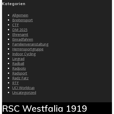
Kategorien
Allgemein
Breitensport
CTF
DM 2025
Ehrenamt
Einradfahren
Familienveranstaltung
Herrensportgruppe
Indoor Cycling
Liegrad
Radball
Radpolo
Radsport
Radz Fatz
RTF
UCI Worldcup
Uncategorized
RSC Westfalia 1919