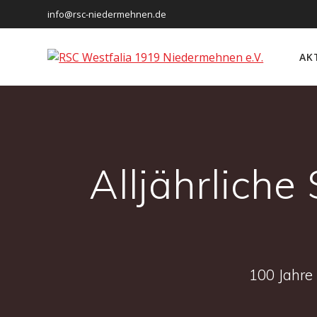
Skip
info@rsc-niedermehnen.de
to
content
AK
Alljährlich
100 Jahre 