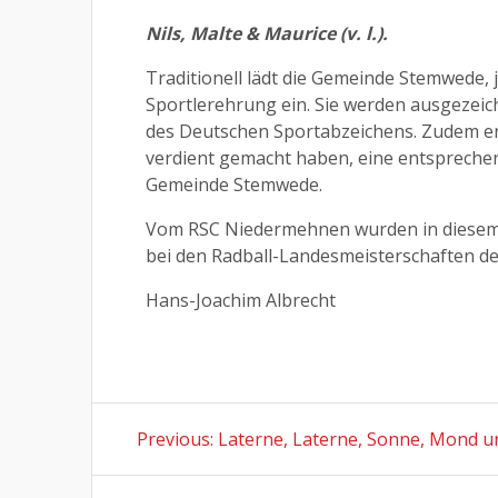
Nils, Malte & Maurice (v. l.).
Traditionell lädt die Gemeinde Stemwede, 
Sportlerehrung ein. Sie werden ausgezeic
des Deutschen Sportabzeichens. Zudem erh
verdient gemacht haben, eine entsprechend
Gemeinde Stemwede.
Vom RSC Niedermehnen wurden in diesem J
bei den Radball-Landesmeisterschaften der
Hans-Joachim Albrecht
Beitragsnavigation
Previous
Previous:
Laterne, Laterne, Sonne, Mond u
post: