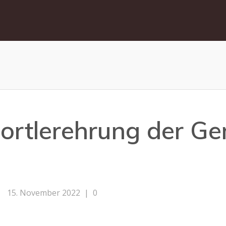
Sportlerehrung der G
15. November 2022
|
0